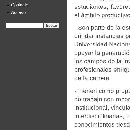
Contacto
estudiantes, favore
Acceso
el ámbito productivo
Formulario de
Buscar
- Son parte de la es
búsqueda
brindar instancias p
Universidad Naciona
apoyar la generació
los campos de la inv
profesionales enriq
de la carrera.
- Tienen como propó
de trabajo con reco
institucional, vincu
interdisciplinarias, 
conocimientos desd