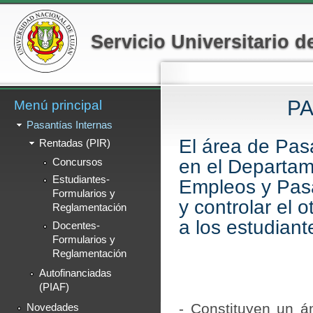
Menú secundario
Pa
co
Servicio Universitario 
pr
PA
Menú principal
Pasantías Internas
El área de Pas
Rentadas (PIR)
en el Departam
Concursos
Estudiantes-
Empleos y Pasa
Formularios y
y controlar el
Reglamentación
a los estudiant
Docentes-
Formularios y
Reglamentación
Autofinanciadas
(PIAF)
- Constituyen un á
Novedades